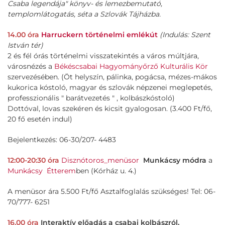
Csaba legendája" könyv- és lemezbemutató,
templomlátogatás, séta a Szlovák Tájházba.
14.00 óra
Harruckern történelmi emlékút
(Indulás: Szent
István tér)
2 és fél órás történelmi visszatekintés a város múltjára,
városnézés a
Békéscsabai Hagyományőrző Kulturális Kör
szervezésében. (Öt helyszín, pálinka, pogácsa, mézes-mákos
kukorica kóstoló, magyar és szlovák népzenei meglepetés,
professzionális " barátvezetés " , kolbászkóstoló)
Dottóval, lovas szekéren és kicsit gyalogosan. (3.400 Ft/fő,
20 fő esetén indul)
Bejelentkezés: 06-30/207- 4483
12:00-20:30 óra
Disznótoros_menüsor
Munkácsy módra
a
Munkácsy
Étterem
ben (Kórház u. 4.)
A menüsor ára 5.500 Ft/fő Asztalfoglalás szükséges! Tel: 06-
70/777- 6251
16.00 óra
Interaktív előadás a csabai kolbászról,