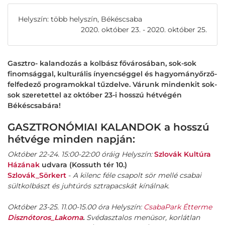
Helyszín: több helyszín, Békéscsaba
2020. október 23. - 2020. október 25.
Gasztro- kalandozás a kolbász fővárosában, sok-sok
finomsággal, kulturális ínyencséggel és hagyományőrző-
felfedező programokkal tűzdelve. Várunk mindenkit sok-
sok szeretettel az október 23-i hosszú hétvégén
Békéscsabára!
GASZTRONÓMIAI KALANDOK a hosszú
hétvége minden napján:
Október 22-24. 15:00-22:00 óráig Helyszín:
Szlovák Kultúra
Házának
udvara (Kossuth tér 10.)
Szlovák_Sörkert
-
A kilenc féle csapolt sör mellé csabai
sültkolbászt és juhtúrós sztrapacskát kínálnak.
Október 23-25. 11.00-15.00 óra Helyszín:
CsabaPark Étterme
Disznótoros_Lakoma
.
Svédasztalos menüsor, korlátlan