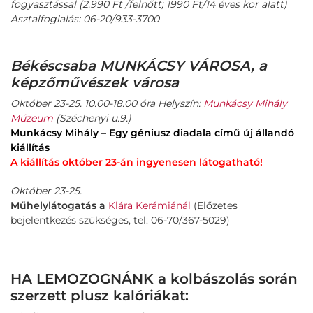
fogyasztással (2.990 Ft /felnőtt; 1990 Ft/14 éves kor alatt)
Asztalfoglalás: 06-20/933-3700
Békéscsaba MUNKÁCSY VÁROSA, a
képzőművészek városa
Október 23-25. 10.00-18.00 óra Helyszín:
Munkácsy Mihály
Múzeum
(Széchenyi u.9.)
Munkácsy Mihály – Egy géniusz diadala című új állandó
kiállítás
A kiállítás október 23-án ingyenesen látogatható!
Október 23-25.
Műhelylátogatás a
Klára Kerámiánál
(Előzetes
bejelentkezés szükséges, tel: 06-70/367-5029)
HA LEMOZOGNÁNK a kolbászolás során
szerzett plusz kalóriákat: