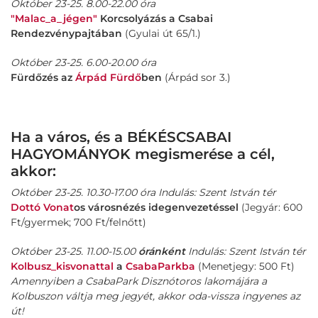
Október 23-25. 8.00-22.00 óra
"Malac_a_jégen"
Korcsolyázás a Csabai
Rendezvénypajtában
(Gyulai út 65/1.)
Október 23-25. 6.00-20.00 óra
Fürdőzés az
Árpád Fürdő
ben
(Árpád sor 3.)
Ha a város, és a BÉKÉSCSABAI
HAGYOMÁNYOK megismerése a cél,
akkor:
Október 23-25. 10.30-17.00 óra Indulás: Szent István tér
Dottó Vonat
os városnézés idegenvezetéssel
(Jegyár: 600
Ft/gyermek; 700 Ft/felnőtt)
Október 23-25. 11.00-15.00
óránként
Indulás: Szent István tér
Kolbusz_kisvonattal
a
CsabaParkba
(Menetjegy: 500 Ft)
Amennyiben a CsabaPark Disznótoros lakomájára a
Kolbuszon váltja meg jegyét, akkor oda-vissza ingyenes az
út!