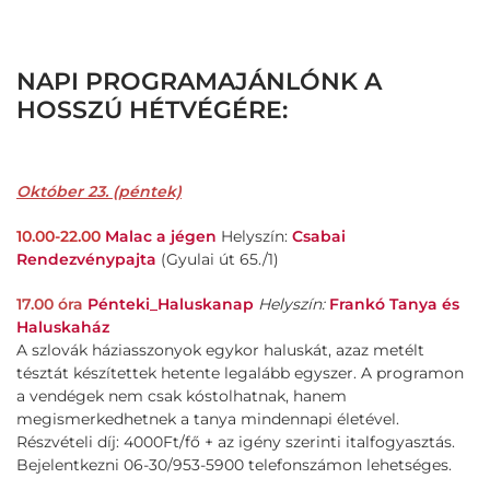
NAPI PROGRAMAJÁNLÓNK A
HOSSZÚ HÉTVÉGÉRE:
Október 23. (péntek)
10.00-22.00
Malac a jégen
Helyszín:
Csabai
Rendezvénypajta
(Gyulai út 65./1)
17.00 óra
Pénteki_Haluskanap
Helyszín:
Frankó Tanya és
Haluskaház
A szlovák háziasszonyok egykor haluskát, azaz metélt
tésztát készítettek hetente legalább egyszer. A programon
a vendégek nem csak kóstolhatnak, hanem
megismerkedhetnek a tanya mindennapi életével.
Részvételi díj: 4000Ft/fő + az igény szerinti italfogyasztás.
Bejelentkezni 06-30/953-5900 telefonszámon lehetséges.