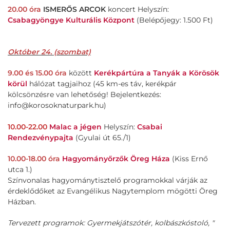
20.00 óra
ISMERŐS ARCOK
koncert Helyszín:
Csabagyöngye Kulturális Központ
(Belépőjegy: 1.500 Ft)
Október 24. (szombat)
9.00 és 15.00 óra
között
Kerékpártúra a Tanyák a Körösök
körül
hálózat tagjaihoz (45 km-es táv, kerékpár
kölcsönzésre van lehetőség! Bejelentkezés:
info@korosoknaturpark.hu)
10.00-22.00
Malac a jégen
Helyszín:
Csabai
Rendezvénypajta
(Gyulai út 65./1)
10.00-18.00 óra
Hagyományőrzők Öreg Háza
(Kiss Ernő
utca 1.)
Színvonalas hagyománytisztelő programokkal várják az
érdeklődőket az Evangélikus Nagytemplom mögötti Öreg
Házban.
Tervezett programok: Gyermekjátszótér, kolbászkóstoló, "