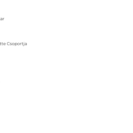
kar
tte Csoportja
.