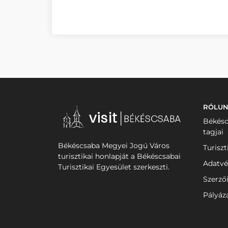
RÓLU
Békésc
tagjai
Békéscsaba Megyei Jogú Város
Turiszt
turisztikai honlapját a Békéscsabai
Adatvé
Turisztikai Egyesület szerkeszti.
Szerző
Pályáz