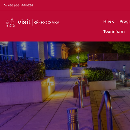
+36 (66) 441-261
Hírek
Prog
Tourinform