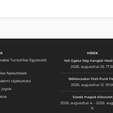
NK
HÍREK
sabai Turisztikai Egyesület
Női Egész-Ség Hangtál Medi
2026. augusztus 25. 17:3
ikai fejlesztések
Békéscsabai Post-Punk Fe
delmi tájékoztató
2026. augusztus 12. 19:0
i jogok
atok
Szedd magad előszüret
2026. augusztus 4. - 2026. au
9.