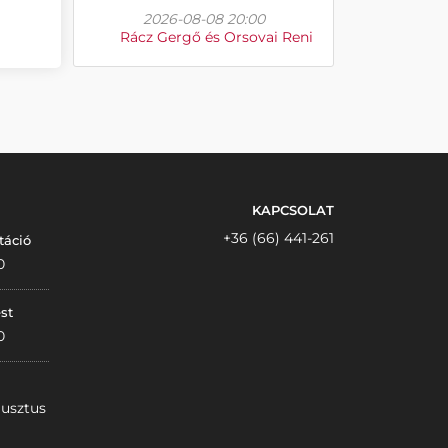
2026-08-08 20:00
Rácz Gergő és Orsovai Reni
KAPCSOLAT
+36 (66) 441-261
táció
0
st
0
gusztus