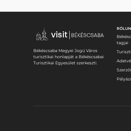
RÓLU
Békésc
tagjai
Békéscsaba Megyei Jogú Város
Turiszt
turisztikai honlapját a Békéscsabai
Adatvé
Turisztikai Egyesület szerkeszti.
Szerző
Pályáz