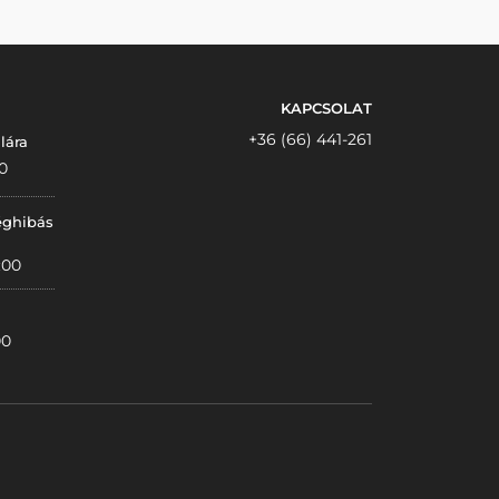
KAPCSOLAT
+36 (66) 441-261
lára
0
éghibás
:00
00