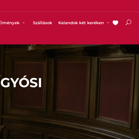
Élmények
Szállások
Kalandok két keréken
ÍGYÓSI