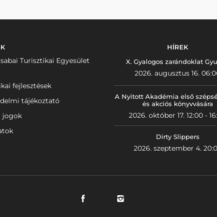
NK
HÍREK
sabai Turisztikai Egyesület
X. Gyalogos zarándoklat Gyu
2026. augusztus 16. 06:0
ikai fejlesztések
A Nyitott Akadémia első széps
delmi tájékoztató
és akciós könyvvására
2026. október 17. 12:00 - 16
i jogok
atok
Dirty Slippers
2026. szeptember 4. 20: