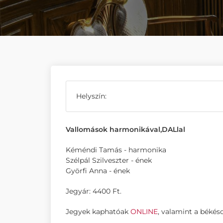
Helyszín:
Vallomások harmonikával,DALlal
Kéméndi Tamás - harmonika
Szélpál Szilveszter - ének
Györfi Anna - ének
Jegyár: 4400 Ft.
Jegyek kaphatóak
ONLINE
, valamint a békés