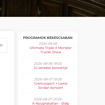
PROGRAMOK BÉKÉSCSABÁN
2026-08-06
00
Ultimate Triple X Monster
Trucks Show
2026-08-06 19:00
Jü zenekar koncertje
2026-08-07 19:00
Grencsoport + Lewis
Jordan koncert
2026-08-07 20:00
A Nyughatatlan - Stég