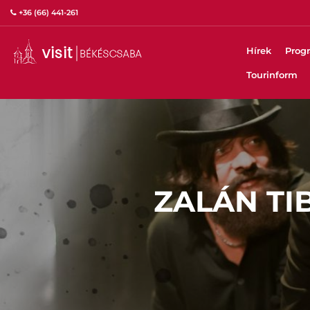
+36 (66) 441-261
Hírek
Prog
Tourinform
ZALÁN TI