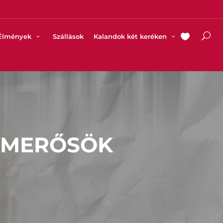
Élmények
Szállások
Kalandok két keréken
ISMERŐSÖK