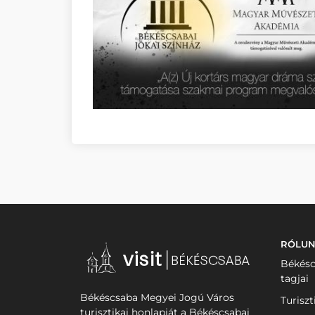
RÓLU
Békésc
tagjai
Békéscsaba Megyei Jogú Város
Turiszt
turisztikai honlapját a Békéscsabai