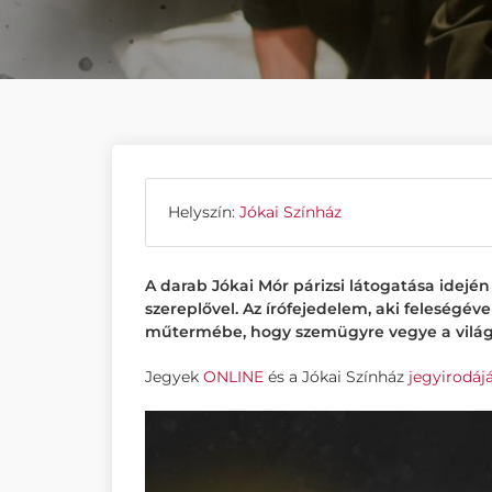
Helyszín:
Jókai Színház
A darab Jókai Mór párizsi látogatása idején 
szereplővel. Az írófejedelem, aki feleségév
műtermébe, hogy szemügyre vegye a világhír
Jegyek
ONLINE
és a Jókai Színház
jegyirodáj