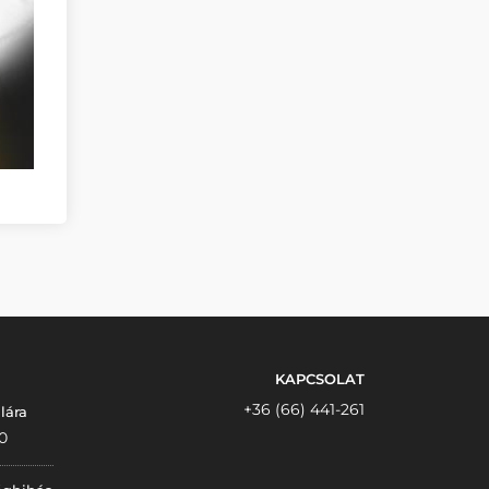
KAPCSOLAT
+36 (66) 441-261
lára
0