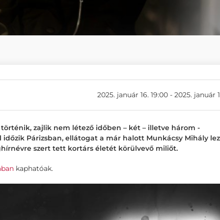
2025. január 16. 19:00 - 2025. január 1
történik, zajlik nem létező időben – két – illetve három -
el időzik Párizsban, ellátogat a már halott Munkácsy Mihály lez
névre szert tett kortárs életét körülvevő miliőt.
ában
kaphatóak.