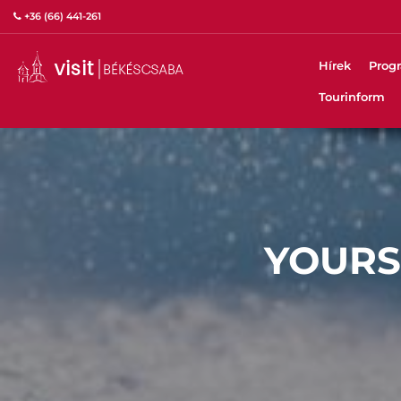
+36 (66) 441-261
Hírek
Prog
Tourinform
YOURS