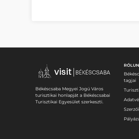
RÓLU
Békésc
tagjai
Békéscsaba Megyei Jogú Város
Turiszt
turisztikai honlapját a Békéscsabai
Adatvé
Turisztikai Egyesület szerkeszti.
Szerző
Pályáz