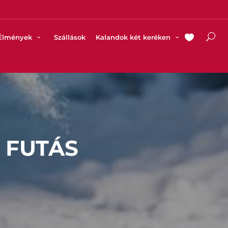
Élmények
Szállások
Kalandok két keréken
 FUTÁS