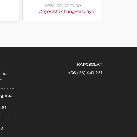
2026-08-08 19:00
Orgonisták hangversenye
KAPCSOLAT
+36 (66) 441-261
lára
0
éghibás
:00
00