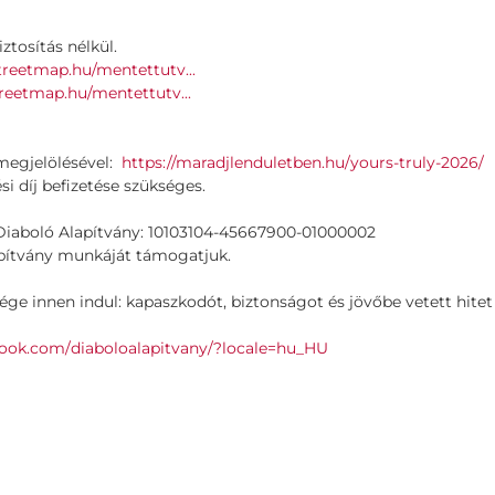
iztosítás nélkül.
reetmap.hu/mentettutv...
reetmap.hu/mentettutv...
 megjelölésével:
https://maradjlenduletben.hu/
yours-truly-2026/
si díj befizetése szükséges.
 Diaboló Alapítvány: 10103104-45667900-01000002
lapítvány munkáját támogatjuk.
ge innen indul: kapaszkodót, biztonságot és jövőbe vetett hitet
ook.com/
diaboloalapitvany/?locale=hu_
HU