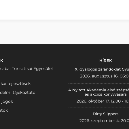
NK
HÍREK
sabai Turisztikai Egyesület
X. Gyalogos zarándoklat Gyu
2026. augusztus 16. 06:0
ikai fejlesztések
A Nyitott Akadémia első széps
delmi tájékoztató
és akciós könyvvására
2026. október 17. 12:00 - 16
i jogok
atok
Dirty Slippers
2026. szeptember 4. 20: