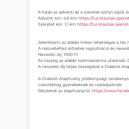
A futás az adventi és a szeretet körön zajlik, b
Adventi kör: 4,6 km
https://turistautak.
openst
Szeretet kör: 1,1 km
https://turistautak.
openst
Jelentkezni az alábbi linken lehetséges a táv
A részvételhez előzetes regisztráció és nevezé
Nevezési díj: 1000 Ft
Az összeg az alábbi számlaszámra utalandó:
A nevezési díj teljes összegével a Diaboló A
A Diaboló Alapítvány jótékonysági tevékenysé
cukorbeteg gyerekeknek és családjaiknak.
Részletek az alapítványról:
https://www.
faceb