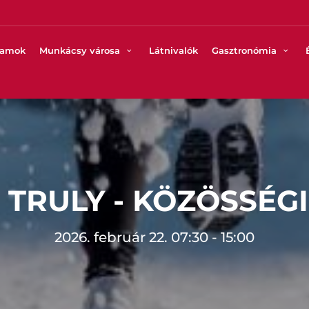
ramok
Munkácsy városa
Látnivalók
Gasztronómia
 TRULY - KÖZÖSSÉGI
2026. február 22. 07:30 - 15:00