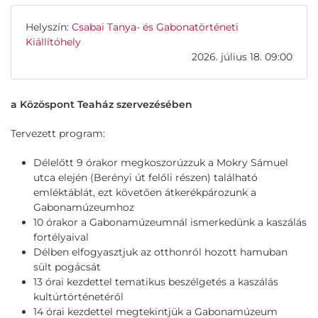
Helyszín:
Csabai Tanya- és Gabonatörténeti
Kiállítóhely
2026. július 18. 09:00
a Közöspont Teaház szervezésében
Tervezett program:
Délelőtt 9 órakor megkoszorúzzuk a Mokry Sámuel
utca elején (Berényi út felőli részen) található
emléktáblát, ezt követően átkerékpározunk a
Gabonamúzeumhoz
10 órakor a Gabonamúzeumnál ismerkedünk a kaszálás
fortélyaival
Délben elfogyasztjuk az otthonról hozott hamuban
sült pogácsát
13 órai kezdettel tematikus beszélgetés a kaszálás
kultúrtörténetéről
14 órai kezdettel megtekintjük a Gabonamúzeum