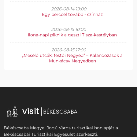
2026-08-14 19:00
Egy perccel tovább - színház
2026-08-15 10:00
Ilona-napi piknik a geszti Tisza-kastélyban
2026-08-15 17:00
„Mesélő utcák, festői Negyed” – Kalandozások a
Munkácsy Negyedben
Békéscsaba Megyei Jogú Város turisztikai honlapját a
Békéscsabai Turisztikai Egyesület szerkeszti.