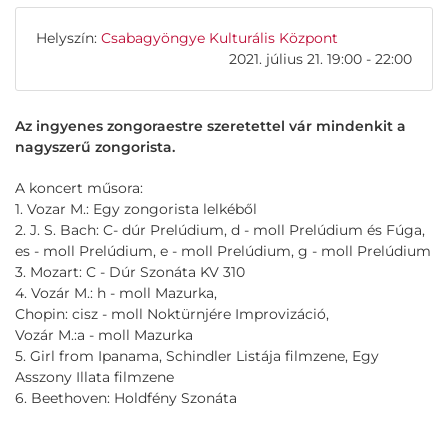
Helyszín:
Csabagyöngye Kulturális Központ
2021. július 21. 19:00 - 22:00
Az ingyenes zongoraestre szeretettel vár mindenkit a
nagyszerű zongorista.
A koncert műsora:
1. Vozar M.: Egy zongorista lelkéből
2. J. S. Bach: C- dúr Prelúdium, d - moll Prelúdium és Fúga,
es - moll Prelúdium, e - moll Prelúdium, g - moll Prelúdium
3. Mozart: C - Dúr Szonáta KV 310
4. Vozár M.: h - moll Mazurka,
Chopin: cisz - moll Noktürnjére Improvizáció,
Vozár M.:a - moll Mazurka
5. Girl from Ipanama, Schindler Listája filmzene, Egy
Asszony Illata filmzene
6. Beethoven: Holdfény Szonáta