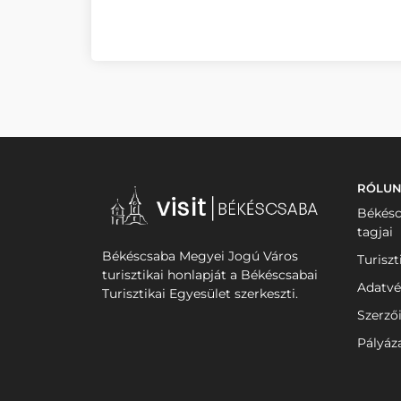
RÓLU
Békésc
tagjai
Békéscsaba Megyei Jogú Város
Turiszt
turisztikai honlapját a Békéscsabai
Adatvé
Turisztikai Egyesület szerkeszti.
Szerző
Pályáz