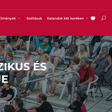
Élmények
Szállások
Kalandok két keréken
ZIKUS ÉS
JE