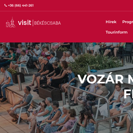
+36 (66) 441-261
Hírek
Prog
Tourinform
VOZÁR M
F