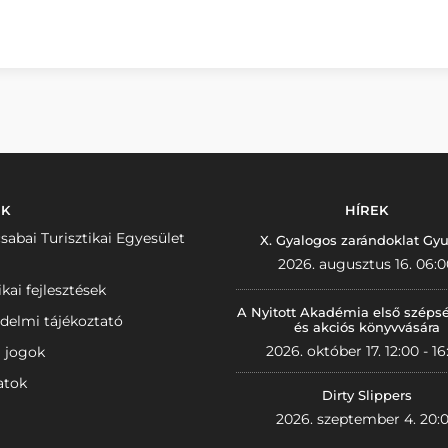
NK
HÍREK
sabai Turisztikai Egyesület
X. Gyalogos zarándoklat Gyu
2026. augusztus 16. 06:0
ikai fejlesztések
A Nyitott Akadémia első széps
delmi tájékoztató
és akciós könyvvására
2026. október 17. 12:00 - 16
i jogok
atok
Dirty Slippers
2026. szeptember 4. 20: