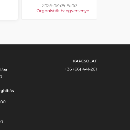
2026-08-08 19:00
Orgonisták hangversenye
KAPCSOLAT
+36 (66) 441-261
lára
0
éghibás
:00
00