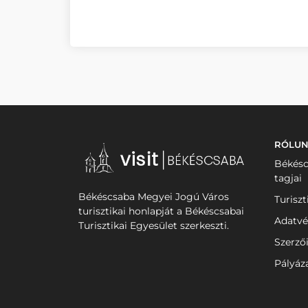
RÓLU
Békésc
tagjai
Békéscsaba Megyei Jogú Város
Turiszt
turisztikai honlapját a Békéscsabai
Adatvé
Turisztikai Egyesület szerkeszti.
Szerző
Pályáz