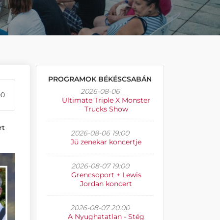
PROGRAMOK BÉKÉSCSABÁN
2026-08-06
00
Ultimate Triple X Monster
Trucks Show
rt
2026-08-06 19:00
Jü zenekar koncertje
2026-08-07 19:00
Grencsoport + Lewis
Jordan koncert
2026-08-07 20:00
A Nyughatatlan - Stég