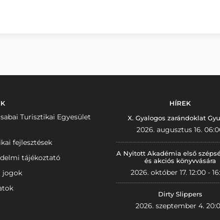
NK
HÍREK
sabai Turisztikai Egyesület
X. Gyalogos zarándoklat Gyu
2026. augusztus 16. 06:0
ikai fejlesztések
A Nyitott Akadémia első széps
delmi tájékoztató
és akciós könyvvására
2026. október 17. 12:00 - 16
i jogok
atok
Dirty Slippers
2026. szeptember 4. 20: