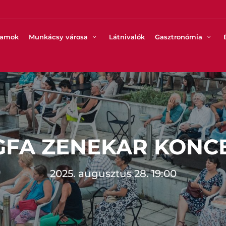
ramok
Munkácsy városa
Látnivalók
Gasztronómia
GFA ZENEKAR KONC
2025. augusztus 28. 19:00