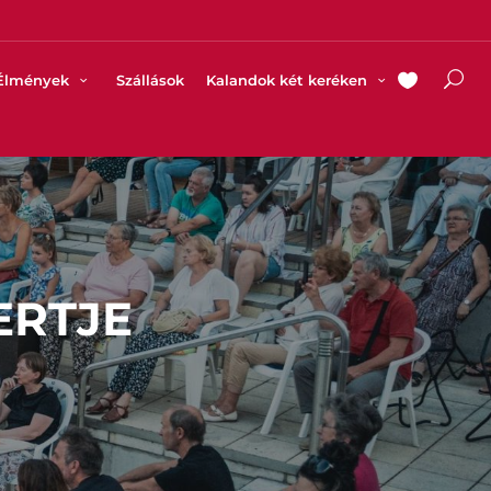
Élmények
Szállások
Kalandok két keréken
ERTJE