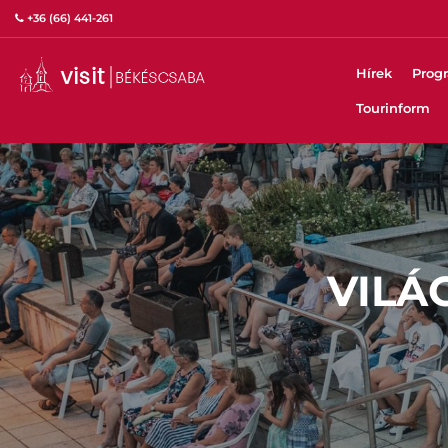
+36 (66) 441-261
Hírek
Prog
Tourinform
VILÁ