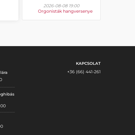
2026-08-08 19:00
Orgonisták hangversenye
KAPCSOLAT
+36 (66) 441-261
lára
0
éghibás
:00
00