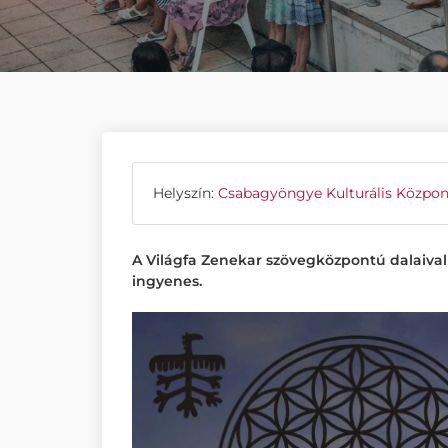
Helyszín:
Csabagyöngye Kulturális Közpon
A Világfa Zenekar szövegközpontú dalaival i
ingyenes.