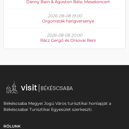
Danny Bain & Ágoston Béla: Mesekoncert
2026-08-08 19:00
Orgonisták hangversenye
2026-08-08 20:00
Rácz Gergő és Orsovai Reni
Békéscsaba Megyei Jogú Város turisztikai honlapját a
Békéscsabai Turisztikai Egyesület szerkeszti.
RÓLUNK