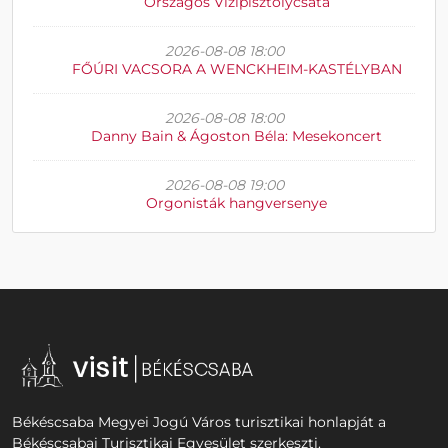
Országos Vízipisztolycsata
2026-08-08 18:00
FŐÚRI VACSORA A WENCKHEIM-KASTÉLYBAN
2026-08-08 18:00
Danny Bain & Ágoston Béla: Mesekoncert
2026-08-08 19:00
Orgonisták hangversenye
Békéscsaba Megyei Jogú Város turisztikai honlapját a
Békéscsabai Turisztikai Egyesület szerkeszti.