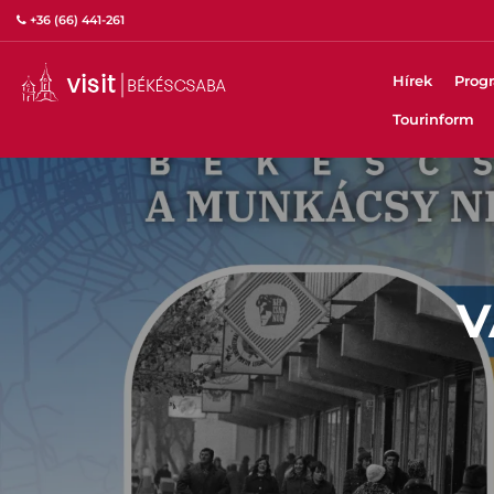
+36 (66) 441-261
Hírek
Prog
Tourinform
V