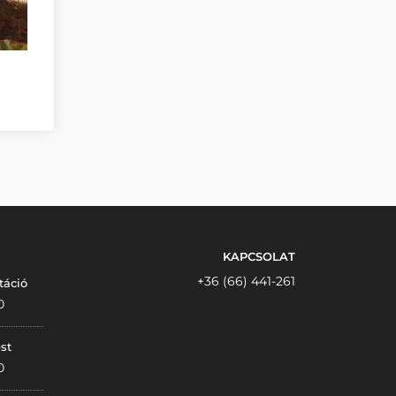
KAPCSOLAT
+36 (66) 441-261
táció
0
st
0