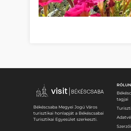
RÓLU
Békésc
tagjai
Békéscsaba Megyei Jogú Város
Turiszt
turisztikai honlapját a Békéscsabai
Adatvé
Turisztikai Egyesület szerkeszti.
Szerző