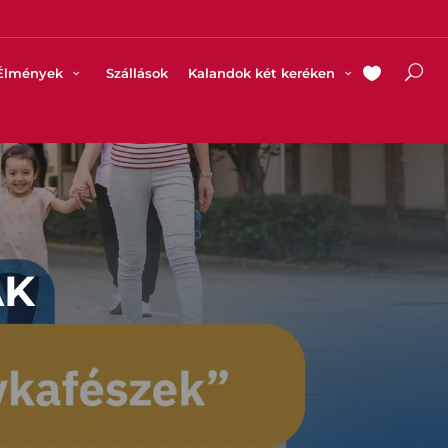
Élmények
Szállások
Kalandok két keréken
ÁK