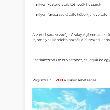
- milyen közterületek köthetők hozzájuk
- milyen furcsa szokásaik, hóbortjaik voltak.
A városi séta vezetője, Szalay Ági nemcsak 
is, amelyek közelebb hozzák a 19.század kieme
Csatlakozzon Ön is a sétához, és járjuk be e
Regisztrálni
EZEN
a linken lehetséges.