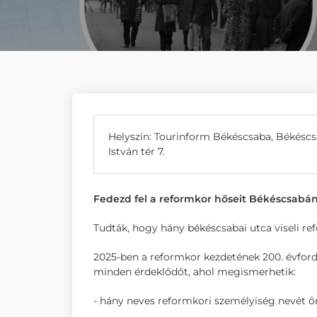
Helyszín: Tourinform Békéscsaba, Békésc
István tér 7.
Fedezd fel a reformkor hőseit Békéscsabán
Tudták, hogy hány békéscsabai utca viseli r
2025-ben a reformkor kezdetének 200. évford
minden érdeklődőt, ahol megismerhetik:
- hány neves reformkori személyiség nevét ő