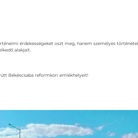
történelmi érdekességeket oszt meg, hanem személyes története
lkedő alakjait.
gyütt Békéscsaba reformkori emlékhelyeit!