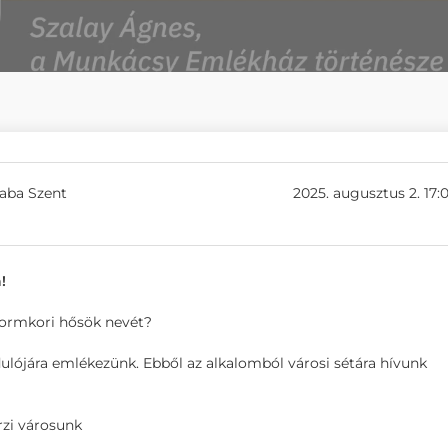
saba Szent
2025. augusztus 2. 17:
!
eformkori hősök nevét?
ulójára emlékezünk. Ebből az alkalomból városi sétára hívunk
rzi városunk