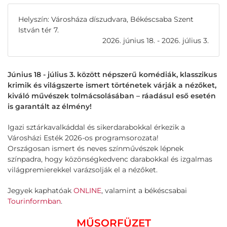
Helyszín: Városháza díszudvara, Békéscsaba Szent
István tér 7.
2026. június 18. - 2026. július 3.
Június 18 - július 3. között népszerű komédiák, klasszikus
krimik és világszerte ismert történetek várják a nézőket,
kiváló művészek tolmácsolásában – ráadásul eső esetén
is garantált az élmény!
Igazi sztárkavalkáddal és sikerdarabokkal érkezik a
Városházi Esték 2026-os programsorozata!
Országosan ismert és neves színművészek lépnek
színpadra, hogy közönségkedvenc darabokkal és izgalmas
világpremierekkel varázsolják el a nézőket.
Jegyek kaphatóak
ONLINE
, valamint a békéscsabai
Tourinformban
.
MŰSORFÜZET