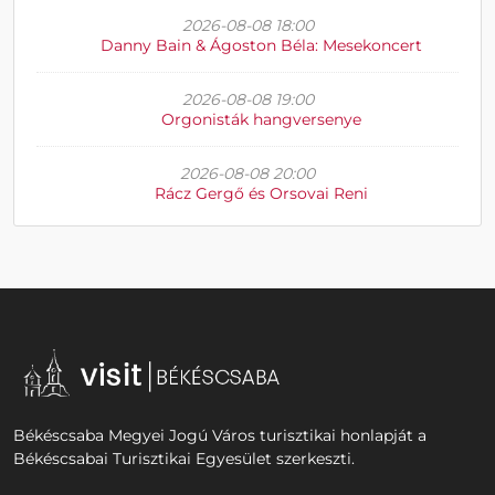
2026-08-08 18:00
Danny Bain & Ágoston Béla: Mesekoncert
2026-08-08 19:00
Orgonisták hangversenye
2026-08-08 20:00
Rácz Gergő és Orsovai Reni
Békéscsaba Megyei Jogú Város turisztikai honlapját a
Békéscsabai Turisztikai Egyesület szerkeszti.