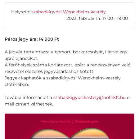
Helyszín:
szabadkígyósi Wenckheim-kastély
2023. február 14. 17:00 - 19:00
Páros jegy ára: 14 900 Ft
A jegyár tartalmazza a borsort, borkorcsolyát, illetve egy
apró ajándékot.
A férőhelyek száma korlátozott, ezért a rendezvényen való
részvétel előzetes jegyvásárláshoz kötött.
Jegyek kaphatók a szabadkígyósi Wenckheim-kastély
előterében.
További információt a
szabadkigyosikastely@nofnkft.hu
e-
mail címen kérhetnek.