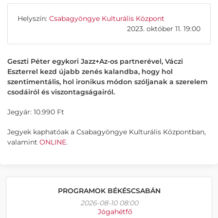
Helyszín:
Csabagyöngye Kulturális Központ
2023. október 11. 19:00
Geszti Péter egykori Jazz+Az-os partnerével, Váczi
Eszterrel kezd újabb zenés kalandba, hogy hol
szentimentális, hol ironikus módon szóljanak a szerelem
csodáiról és viszontagságairól.
Jegyár: 10.990 Ft
Jegyek kaphatóak a Csabagyöngye Kulturális Központban,
valamint
ONLINE
.
PROGRAMOK BÉKÉSCSABÁN
2026-08-10 08:00
Jógahétfő