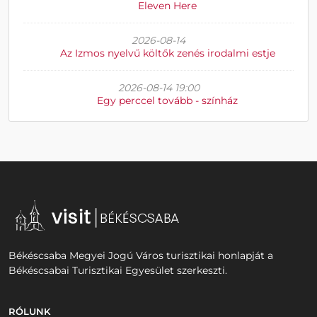
Eleven Here
2026-08-14
Az Izmos nyelvű költők zenés irodalmi estje
2026-08-14 19:00
Egy perccel tovább - színház
Békéscsaba Megyei Jogú Város turisztikai honlapját a
Békéscsabai Turisztikai Egyesület szerkeszti.
RÓLUNK