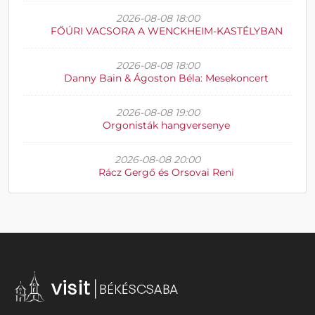
2026-08-08 18:00
FŐÚRI VACSORA A WENCKHEIM-KASTÉLYBAN
2026-08-08 18:00
Danny Bain & Ágoston Béla: Mesekoncert
2026-08-08 19:00
Orgonisták hangversenye
2026-08-08 20:00
Rácz Gergő és Orsovai Reni