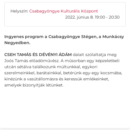
Helyszín:
Csabagyöngye Kulturális Központ
2022. június 8. 19:00 - 20:30
Ingyenes program a Csabagyöngye Stégen, a Munkácsy
Negyedben.
CSEH TAMÁS ÉS DÉVÉNYI ÁDÁM
dalait szólaltatja meg
Joós Tamás előadóművész. A műsorban egy képzeletbeli
utcán sétálva találkozunk múltunkkal, egykori
szerelmeinkkel, barátainkkal, betérünk egy-egy kocsmába,
kinézünk a vasútállomásra és keressük emlékeinket,
amelyek bizonyítják létünket.