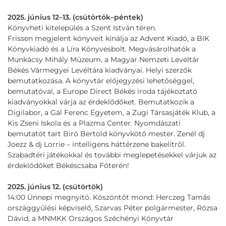
2025. június 12–13. (csütörtök–péntek)
Könyvheti kitelepülés a Szent István téren.
Frissen megjelent könyveit kínálja az Advent Kiadó, a BIK
Könyvkiadó és a Líra Könyvesbolt. Megvásárolhatók a
Munkácsy Mihály Múzeum, a Magyar Nemzeti Levéltár
Békés Vármegyei Levéltára kiadványai. Helyi szerzők
bemutatkozása. A könyvtár előjegyzési lehetőséggel,
bemutatóval, a Europe Direct Békés iroda tájékoztató
kiadványokkal várja az érdeklődőket. Bemutatkozik a
Digilabor, a Gál Ferenc Egyetem, a Zugi Társasjáték Klub, a
Kis Zseni Iskola és a Plazma Center. Nyomdászati
bemutatót tart Biró Bertold könyvkötő mester. Zenél dj
Joezz & dj Lorrie – intelligens háttérzene bakelitről.
Szabadtéri játékokkal és további meglepetésekkel várjuk az
érdeklődőket Békéscsaba Főterén!
2025. június 12. (csütörtök)
14:00 Ünnepi megnyitó. Köszöntőt mond: Herczeg Tamás
országgyűlési képviselő, Szarvas Péter polgármester, Rózsa
Dávid, a MNMKK Országos Széchényi Könyvtár