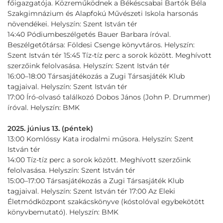
főigazgatója. Közreműködnek a Békéscsabai Bartók Béla
Szakgimnázium és Alapfokú Művészeti Iskola harsonás
növendékei. Helyszín: Szent István tér
14:40 Pódiumbeszélgetés Bauer Barbara íróval.
Beszélgetőtársa: Földesi Csenge könyvtáros. Helyszín:
Szent István tér 15:45 Tíz-tíz perc a sorok között. Meghívott
szerzőink felolvasása. Helyszín: Szent István tér
16:00–18:00 Társasjátékozás a Zugi Társasjáték Klub
tagjaival. Helyszín: Szent István tér
17:00 Író-olvasó találkozó Dobos János (John P. Drummer)
íróval. Helyszín: BMK
2025. június 13. (péntek)
13:00 Komlóssy Kata irodalmi műsora. Helyszín: Szent
István tér
14:00 Tíz-tíz perc a sorok között. Meghívott szerzőink
felolvasása. Helyszín: Szent István tér
15:00–17:00 Társasjátékozás a Zugi Társasjáték Klub
tagjaival. Helyszín: Szent István tér 17:00 Az Eleki
Életmódközpont szakácskönyve (kóstolóval egybekötött
könyvbemutató). Helyszín: BMK