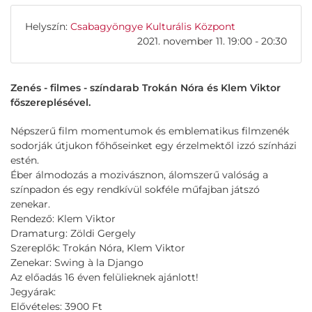
Helyszín:
Csabagyöngye Kulturális Központ
2021. november 11. 19:00 - 20:30
Zenés - filmes - színdarab Trokán Nóra és Klem Viktor
főszereplésével.
Népszerű film momentumok és emblematikus filmzenék
sodorják útjukon főhőseinket egy érzelmektől izzó színházi
estén.
Éber álmodozás a mozivásznon, álomszerű valóság a
színpadon és egy rendkívül sokféle műfajban játszó
zenekar.
Rendező: Klem Viktor
Dramaturg: Zöldi Gergely
Szereplők: Trokán Nóra, Klem Viktor
Zenekar: Swing à la Django
Az előadás 16 éven felülieknek ajánlott!
Jegyárak:
Elővételes: 3900 Ft