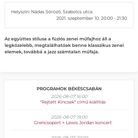
Helyszín: Nádas Söröző, Szabolcs utca
2021. szeptember 10. 20:00 - 21:30
Az együttes stílusa a fúziós zenei műfajhoz áll a
legközelebb, megtalálhatóak benne klasszikus zenei
elemek, továbbá a jazz számtalan műfaja.
PROGRAMOK BÉKÉSCSABÁN
2026-08-07 16:00
"Rejtett Kincsek" című kiállítás
2026-08-07 19:00
Grencsoport + Lewis Jordan koncert
2026-08-07 20:00