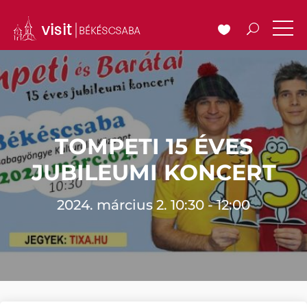
TOMPETI 15 ÉVES
JUBILEUMI KONCERT
2024. március 2. 10:30 - 12:00