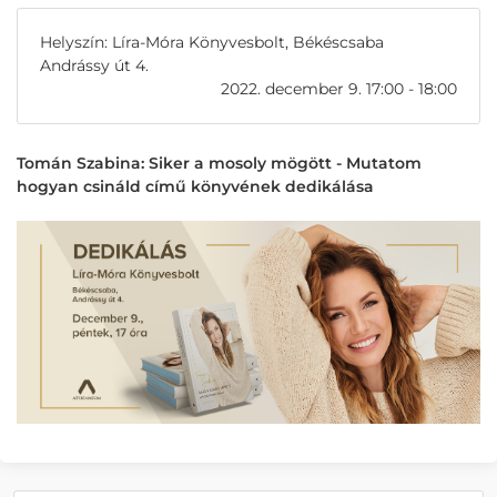
Helyszín: Líra-Móra Könyvesbolt, Békéscsaba
Andrássy út 4.
2022. december 9. 17:00 - 18:00
Tomán Szabina: Siker a mosoly mögött - Mutatom
hogyan csináld című könyvének dedikálása