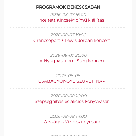
PROGRAMOK BÉKÉSCSABÁN
2026-08-07 16:00
"Rejtett Kincsek" című kiállítás
2026-08-07 19:00
Grencsoport + Lewis Jordan koncert
2026-08-07 20:00
A Nyughatatlan - Stég koncert
2026-08-08
CSABAGYÖNGYE SZÜRETI NAP
2026-08-08 10:00
Szépséghibás és akciós könyvvásár
2026-08-08 14:00
Országos Vízipisztolycsata