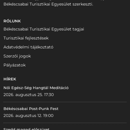
Békéscsabai Turisztikai Egyesület szerkeszti.
RÓLUNK
Békéscsabai Turisztikai Egyesület tagjai
Turisztikai fejlesztések
Adatvédelmi tájékoztató
Szerzői jogok
Pályázatok
HÍREK
Női Egész-Ség Hangtál Meditáció
2026. augusztus 25. 17:30
Békéscsabai Post-Punk Fest
2026. augusztus 12. 19:00
Szedd magad előszüret