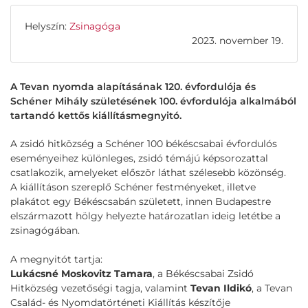
Helyszín:
Zsinagóga
2023. november 19.
A Tevan nyomda alapításának 120. évfordulója és
Schéner Mihály születésének 100. évfordulója alkalmából
tartandó kettős kiállításmegnyitó.
A zsidó hitközség a Schéner 100 békéscsabai évfordulós
eseményeihez különleges, zsidó témájú képsorozattal
csatlakozik, amelyeket először láthat szélesebb közönség.
A kiállításon szereplő Schéner festményeket, illetve
plakátot egy Békéscsabán született, innen Budapestre
elszármazott hölgy helyezte határozatlan ideig letétbe a
zsinagógában.
A megnyitót tartja:
Lukácsné Moskovitz Tamara
, a Békéscsabai Zsidó
Hitközség vezetőségi tagja, valamint
Tevan Ildikó
, a Tevan
Család- és Nyomdatörténeti Kiállítás készítője