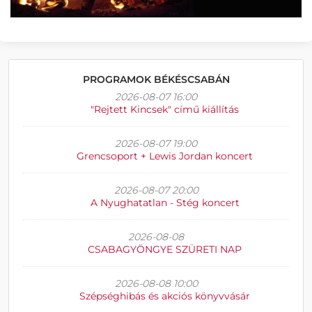
PROGRAMOK BÉKÉSCSABÁN
2026-08-07 16:00
"Rejtett Kincsek" című kiállítás
2026-08-07 19:00
Grencsoport + Lewis Jordan koncert
2026-08-07 20:00
A Nyughatatlan - Stég koncert
2026-08-08
CSABAGYÖNGYE SZÜRETI NAP
2026-08-08 10:00
Szépséghibás és akciós könyvvásár