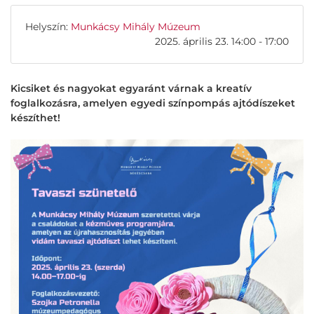
Helyszín:
Munkácsy Mihály Múzeum
2025. április 23. 14:00 - 17:00
Kicsiket és nagyokat egyaránt várnak a kreatív
foglalkozásra, amelyen egyedi színpompás ajtódíszeket
készíthet!