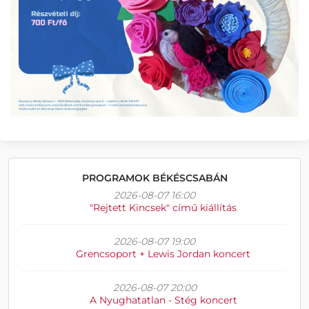
PROGRAMOK BÉKÉSCSABÁN
2026-08-07 16:00
"Rejtett Kincsek" című kiállítás
2026-08-07 19:00
Grencsoport + Lewis Jordan koncert
2026-08-07 20:00
A Nyughatatlan - Stég koncert