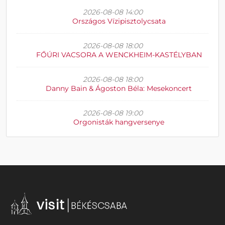
2026-08-08 14:00
Országos Vízipisztolycsata
2026-08-08 18:00
FŐÚRI VACSORA A WENCKHEIM-KASTÉLYBAN
2026-08-08 18:00
Danny Bain & Ágoston Béla: Mesekoncert
2026-08-08 19:00
Orgonisták hangversenye