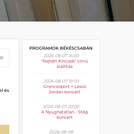
PROGRAMOK BÉKÉSCSABÁN
2026-08-07 16:00
00
"Rejtett Kincsek" című
kiállítás
2026-08-07 19:00
Grencsoport + Lewis
l és
Jordan koncert
2026-08-07 20:00
A Nyughatatlan - Stég
koncert
2026-08-08