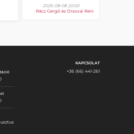
2026-08-08 20:00
Rácz Gergő és Orsovai Reni
KAPCSOLAT
+36 (66) 441-261
táció
0
st
0
gusztus