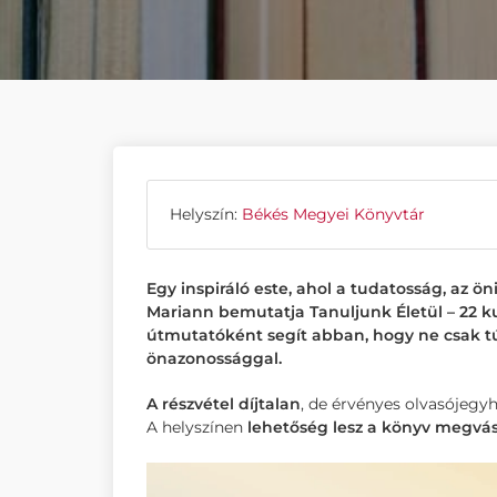
Helyszín:
Békés Megyei Könyvtár
Egy inspiráló este, ahol a tudatosság, az 
Mariann bemutatja Tanuljunk Életül – 22 ku
útmutatóként segít abban, hogy ne csak t
önazonossággal.
A részvétel díjtalan
, de érvényes olvasójegyh
A helyszínen
lehetőség lesz a könyv megvás