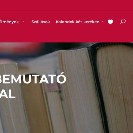
Élmények
Szállások
Kalandok két keréken
BEMUTATÓ
AL