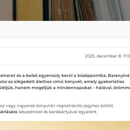
2025. december 8. 17:
önismeret és a belső egyensúly kerül a középpontba. Baranyiné
lcs az elégedett élethez című könyvét, amely gyakorlatias
úléljük, hanem megéljük a mindennapokat – hálával, örömme
ez vagy ingyenes könyvtári regisztrációs jegyhez kötött.
árlására
készpénzzel és bankkártyával egyaránt.