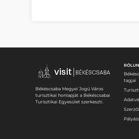
RÓLU
Békésc
tagjai
Békéscsaba Megyei Jogú Város
Turiszt
turisztikai honlapját a Békéscsabai
Adatvé
Turisztikai Egyesület szerkeszti.
Szerző
Pályáz