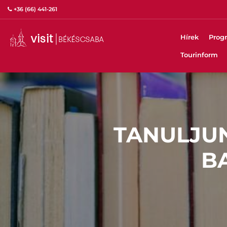
+36 (66) 441-261
Hírek
Prog
Tourinform
TANULJUN
B