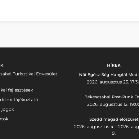
NK
HÍREK
sabai Turisztikai Egyesület
Női Egész-Ség Hangtál Medi
2026. augusztus 25. 17:3
ikai fejlesztések
Békéscsabai Post-Punk Fe
delmi tájékoztató
2026. augusztus 12. 19:0
i jogok
atok
Szedd magad előszüret
2026. augusztus 4. - 2026. au
9.