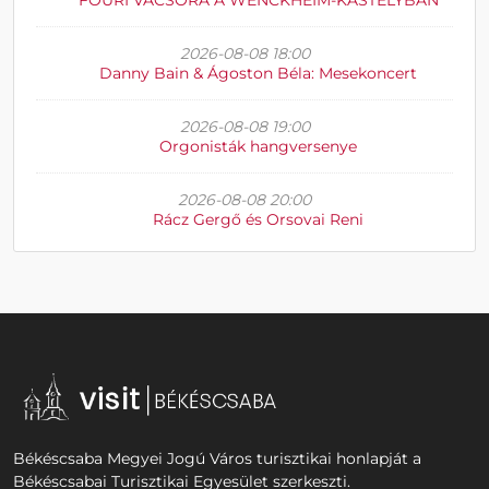
2026-08-08 18:00
Danny Bain & Ágoston Béla: Mesekoncert
2026-08-08 19:00
Orgonisták hangversenye
2026-08-08 20:00
Rácz Gergő és Orsovai Reni
Békéscsaba Megyei Jogú Város turisztikai honlapját a
Békéscsabai Turisztikai Egyesület szerkeszti.