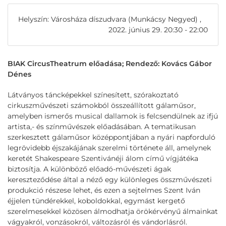
Helyszín: Városháza díszudvara (Munkácsy Negyed) ,
2022. június 29. 20:30 - 22:00
BIAK CircusTheatrum előadása; Rendező: Kovács Gábor
Dénes
Látványos táncképekkel színesített, szórakoztató
cirkuszművészeti számokból összeállított gálaműsor,
amelyben ismerős musical dallamok is felcsendülnek az ifjú
artista,- és színművészek előadásában. A tematikusan
szerkesztett gálaműsor középpontjában a nyári napforduló
legrövidebb éjszakájának szerelmi története áll, amelynek
keretét Shakespeare Szentivánéji álom című vígjátéka
biztosítja. A különböző előadó-művészeti ágak
kereszteződése által a néző egy különleges összművészeti
produkció részese lehet, és ezen a sejtelmes Szent Iván
éjjelen tündérekkel, koboldokkal, egymást kergető
szerelmesekkel közösen álmodhatja örökérvényű álmainkat
vágyakról, vonzásokról, változásról és vándorlásról.