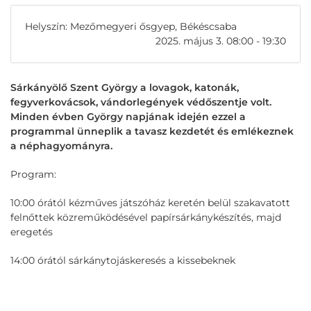
Helyszín: Mezőmegyeri ősgyep, Békéscsaba
2025. május 3. 08:00 - 19:30
Sárkányölő Szent György a lovagok, katonák,
fegyverkovácsok, vándorlegények védőszentje volt.
Minden évben György napjának idején ezzel a
programmal ünneplik a tavasz kezdetét és emlékeznek
a néphagyományra.
Program:
10:00 órától kézműves játszóház keretén belül szakavatott
felnőttek közreműködésével papírsárkánykészítés, majd
eregetés
14:00 órától sárkánytojáskeresés a kissebeknek