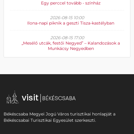
Egy perccel tovább - színház
2026-08-15 10:00
Ilona-napi piknik a geszti Tisza-kastélyban
2026-08-15 17:00
„Mesélő utcák, festői Negyed” – Kalandozások a
Munkácsy Negyedben
Békéscsaba Megyei Jogú Város turisztikai honlapját a
Békéscsabai Turisztikai Egyesület szerkeszti.