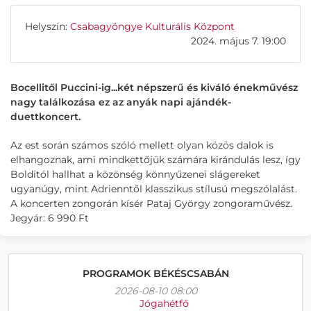
Helyszín:
Csabagyöngye Kulturális Központ
2024. május 7. 19:00
Bocellitől Puccini-ig...két népszerű és kiváló énekművész
nagy találkozása ez az anyák napi ajándék-
duettkoncert.
Az est során számos szóló mellett olyan közös dalok is
elhangoznak, ami mindkettőjük számára kirándulás lesz, így
Bolditól hallhat a közönség könnyűzenei slágereket
ugyanúgy, mint Adrienntől klasszikus stílusú megszólalást.
A koncerten zongorán kísér Pataj György zongoraművész.
Jegyár: 6 990 Ft
PROGRAMOK BÉKÉSCSABÁN
2026-08-10 08:00
Jógahétfő