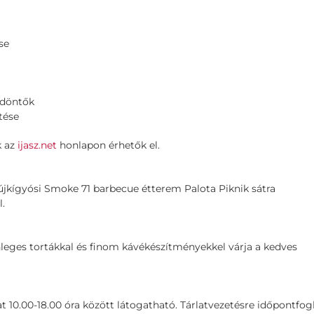
se
tdöntők
tése
k az
ijasz.net
honlapon érhetők el.
 újkígyósi Smoke 71 barbecue étterem Palota Piknik sátra
l.
nleges tortákkal és finom kávékészítményekkel várja a kedves
0.00-18.00 óra között látogatható. Tárlatvezetésre időpontfogl