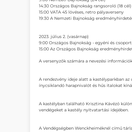
14:30 Országos Bajnokság rangsoroló (18 cél)
15:00 VATA 45 lövéses, retro pályaverseny
19:30 A Nemzeti Bajnokság eredményhirdeté
2023. július 2. (vasárnap)
9:00 Országos Bajnokság - egyéni és csopor
15:00 Az Országos Bajnokság eredményhirde
A versenyzők számára a nevezési információ
A rendezvény ideje alatt a kastélyparkban az
ínycsiklandó harapnivalót és hűs italokat kíná
A kastélyban található Krisztina Kávézó külö
vendégeket a kastély nyitvatartási idejében.
A Vendégségben Wenckheiméknél című tárlat 1