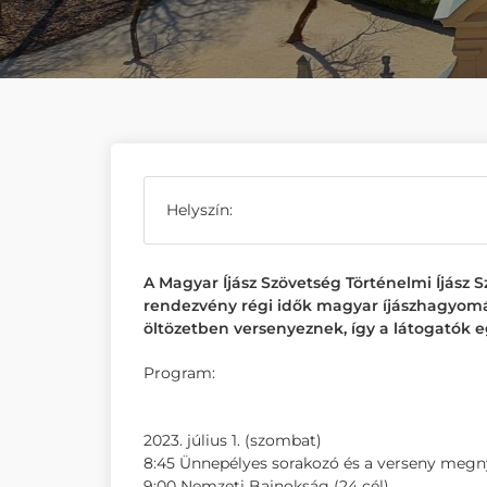
Helyszín:
A Magyar Íjász Szövetség Történelmi Íjász
rendezvény régi idők magyar íjászhagyomány
öltözetben versenyeznek, így a látogatók 
Program:
2023. július 1. (szombat)
8:45 Ünnepélyes sorakozó és a verseny megn
9:00 Nemzeti Bajnokság (24 cél)