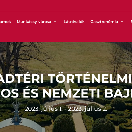
ramok
Munkácsy városa
Látnivalók
Gasztronómia
DTÉRI TÖRTÉNELMI
OS ÉS NEMZETI BA
2023. július 1. - 2023. július 2.