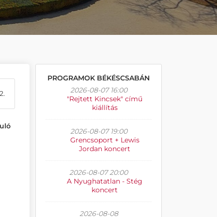
PROGRAMOK BÉKÉSCSABÁN
2026-08-07 16:00
2.
"Rejtett Kincsek" című
kiállítás
uló
2026-08-07 19:00
Grencsoport + Lewis
Jordan koncert
2026-08-07 20:00
A Nyughatatlan - Stég
koncert
2026-08-08