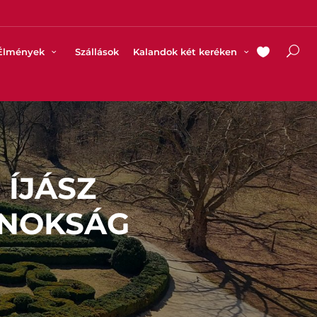
Élmények
Szállások
Kalandok két keréken
 ÍJÁSZ
JNOKSÁG