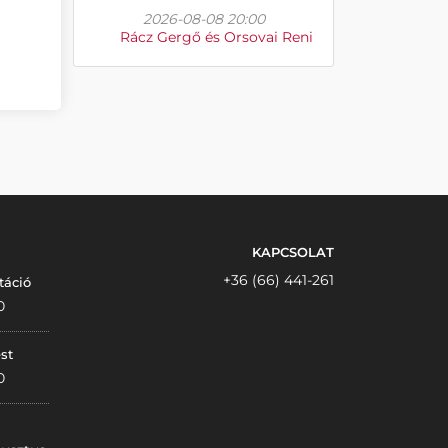
2026-08-08 20:00
Rácz Gergő és Orsovai Reni
KAPCSOLAT
+36 (66) 441-261
táció
0
st
0