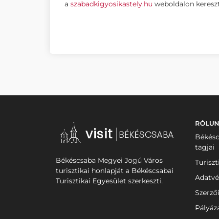
a
szabadkigyosikastely.hu
weboldalon kereszt
RÓLU
Békésc
tagjai
Békéscsaba Megyei Jogú Város
Turiszt
turisztikai honlapját a Békéscsabai
Adatvé
Turisztikai Egyesület szerkeszti.
Szerző
Pályáz