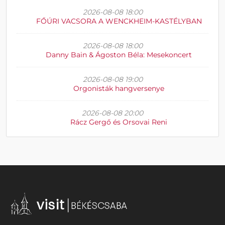
2026-08-08 18:00
FŐÚRI VACSORA A WENCKHEIM-KASTÉLYBAN
2026-08-08 18:00
Danny Bain & Ágoston Béla: Mesekoncert
2026-08-08 19:00
Orgonisták hangversenye
2026-08-08 20:00
Rácz Gergő és Orsovai Reni