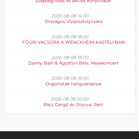
Szépséghibás és akciós könyvvásár
2026-08-08 14:00
Országos Vízipisztolycsata
2026-08-08 18:00
FŐÚRI VACSORA A WENCKHEIM-KASTÉLYBAN
2026-08-08 18:00
Danny Bain & Ágoston Béla: Mesekoncert
2026-08-08 19:00
Orgonisták hangversenye
2026-08-08 20:00
Rácz Gergő és Orsovai Reni