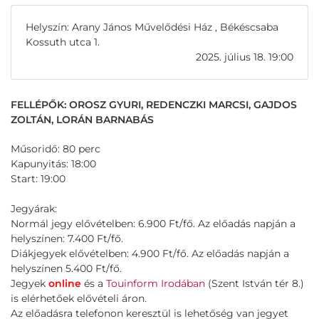
Helyszín: Arany János Művelődési Ház , Békéscsaba
Kossuth utca 1.
2025. július 18. 19:00
FELLÉPŐK: OROSZ GYURI, REDENCZKI MARCSI, GAJDOS
ZOLTÁN, LORÁN BARNABÁS
Műsoridő: 80 perc
Kapunyitás: 18:00
Start: 19:00
Jegyárak:
Normál jegy elővételben: 6.900 Ft/fő. Az előadás napján a
helyszínen: 7.400 Ft/fő.
Diákjegyek elővételben: 4.900 Ft/fő. Az előadás napján a
helyszínen 5.400 Ft/fő.
Jegyek
online
és a
Touinform Irodában
(Szent István tér 8.)
is elérhetőek elővételi áron.
Az előadásra telefonon keresztül is lehetőség van jegyet