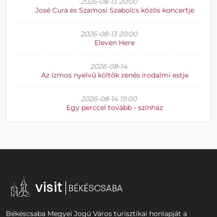
2026-08-13 20:00
José Cura és Szamosi Szabolcs közös koncertje
2026-08-13 20:00
Eleven Here
2026-08-14
Az Izmos nyelvű költők zenés irodalmi estje
2026-08-14 19:00
Egy perccel tovább - színház
Békéscsaba Megyei Jogú Város turisztikai honlapját a