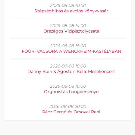
2026-08-08 10:00
Szépséghibás és akciós könyvvásár
2026-08-08 14:00
Országos Vízipisztolycsata
2026-08-08 18:00
FŐÚRI VACSORA A WENCKHEIM-KASTÉLYBAN
2026-08-08 18:00
Danny Bain & Ágoston Béla: Mesekoncert
2026-08-08 19:00
Orgonisták hangversenye
2026-08-08 20:00
Rácz Gergő és Orsovai Reni