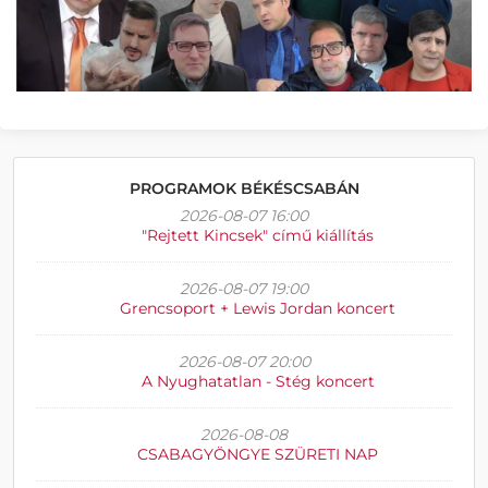
PROGRAMOK BÉKÉSCSABÁN
2026-08-07 16:00
"Rejtett Kincsek" című kiállítás
2026-08-07 19:00
Grencsoport + Lewis Jordan koncert
2026-08-07 20:00
A Nyughatatlan - Stég koncert
2026-08-08
CSABAGYÖNGYE SZÜRETI NAP