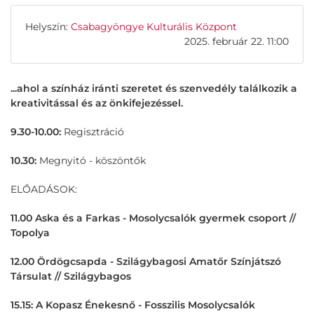
Helyszín:
Csabagyöngye Kulturális Központ
2025. február 22. 11:00
...ahol a színház iránti szeretet és szenvedély találkozik a
kreativitással és az önkifejezéssel.
9.30-10.00:
Regisztráció
10.30:
Megnyitó - köszöntők
ELŐADÁSOK:
11.00 Aska és a Farkas - Mosolycsalók gyermek csoport //
Topolya
12.00 Ördögcsapda - Szilágybagosi Amatőr Színjátszó
Társulat // Szilágybagos
15.15: A Kopasz Énekesnő - Fosszilis Mosolycsalók