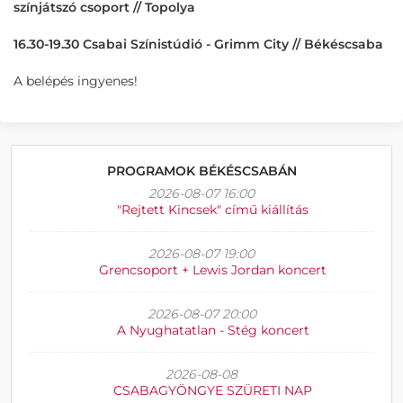
színjátszó csoport // Topolya
16.30-19.30 Csabai Színistúdió - Grimm City // Békéscsaba
A belépés ingyenes!
PROGRAMOK BÉKÉSCSABÁN
2026-08-07 16:00
"Rejtett Kincsek" című kiállítás
2026-08-07 19:00
Grencsoport + Lewis Jordan koncert
2026-08-07 20:00
A Nyughatatlan - Stég koncert
2026-08-08
CSABAGYÖNGYE SZÜRETI NAP