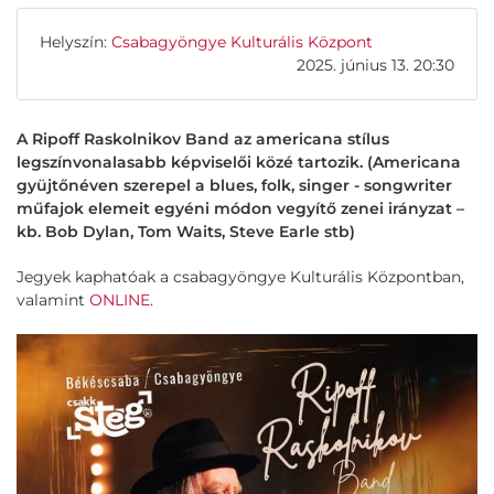
Helyszín:
Csabagyöngye Kulturális Központ
2025. június 13. 20:30
A Ripoff Raskolnikov Band az americana stílus
legszínvonalasabb képviselői közé tartozik. (Americana
gyüjtőnéven szerepel a blues, folk, singer - songwriter
műfajok elemeit egyéni módon vegyítő zenei irányzat –
kb. Bob Dylan, Tom Waits, Steve Earle stb)
Jegyek kaphatóak a csabagyöngye Kulturális Központban,
valamint
ONLINE
.