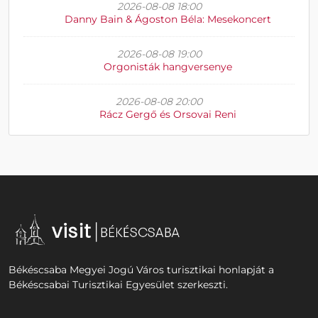
2026-08-08 18:00
Danny Bain & Ágoston Béla: Mesekoncert
2026-08-08 19:00
Orgonisták hangversenye
2026-08-08 20:00
Rácz Gergő és Orsovai Reni
Békéscsaba Megyei Jogú Város turisztikai honlapját a
Békéscsabai Turisztikai Egyesület szerkeszti.