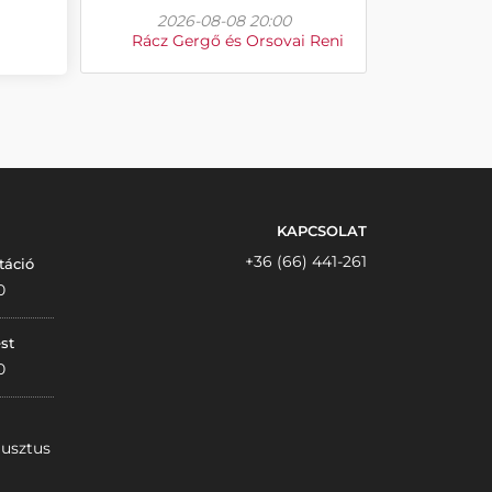
2026-08-08 20:00
Rácz Gergő és Orsovai Reni
KAPCSOLAT
+36 (66) 441-261
táció
0
st
0
gusztus