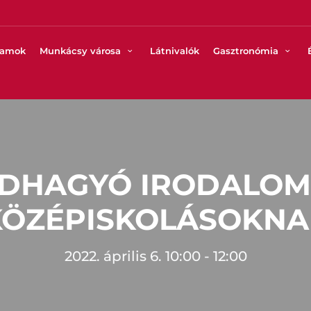
ramok
Munkácsy városa
Látnivalók
Gasztronómia
DHAGYÓ IRODALO
KÖZÉPISKOLÁSOKNA
2022. április 6. 10:00 - 12:00