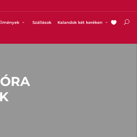
Élmények
Szállások
Kalandok két keréken
MÓRA
K