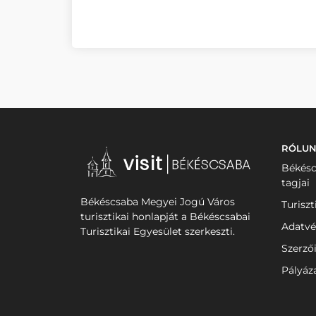
RÓLU
Békésc
tagjai
Békéscsaba Megyei Jogú Város
Turiszt
turisztikai honlapját a Békéscsabai
Adatvé
Turisztikai Egyesület szerkeszti.
Szerző
Pályáz