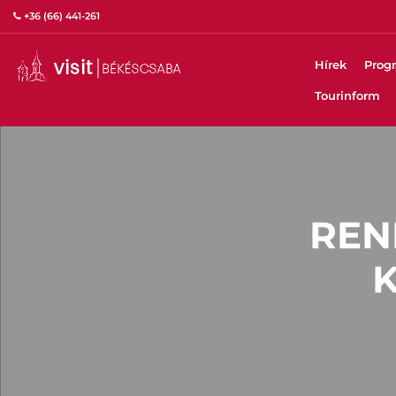
+36 (66) 441-261
Hírek
Prog
Tourinform
REN