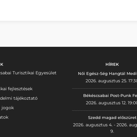
NK
HÍREK
sabai Turisztikai Egyesület
Női Egész-Ség Hangtál Medi
2026. augusztus 25. 17:3
ikai fejlesztések
Békéscsabai Post-Punk Fe
delmi tájékoztató
2026. augusztus 12. 19:0
i jogok
atok
Szedd magad előszüret
2026. augusztus 4. - 2026. au
9.