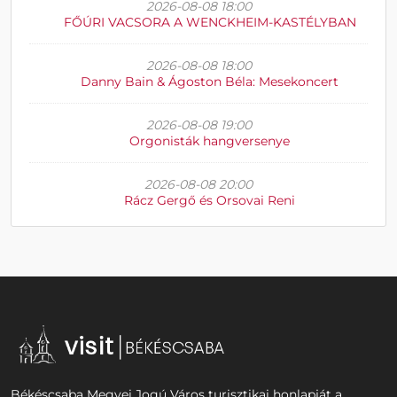
2026-08-08 18:00
FŐÚRI VACSORA A WENCKHEIM-KASTÉLYBAN
2026-08-08 18:00
Danny Bain & Ágoston Béla: Mesekoncert
2026-08-08 19:00
Orgonisták hangversenye
2026-08-08 20:00
Rácz Gergő és Orsovai Reni
Békéscsaba Megyei Jogú Város turisztikai honlapját a