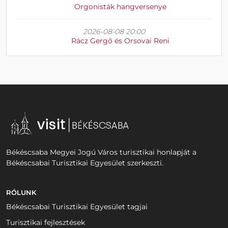
Orgonisták hangversenye
2026-08-08 20:00
Rácz Gergő és Orsovai Reni
Békéscsaba Megyei Jogú Város turisztikai honlapját a
Békéscsabai Turisztikai Egyesület szerkeszti.
RÓLUNK
Békéscsabai Turisztikai Egyesület tagjai
Turisztikai fejlesztések