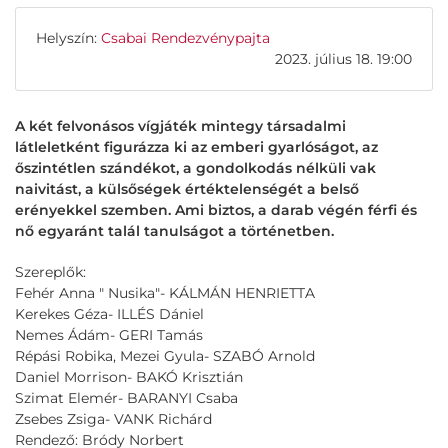
Helyszín:
Csabai Rendezvénypajta
2023. július 18. 19:00
A két felvonásos vígjáték mintegy társadalmi
látleletként figurázza ki az emberi gyarlóságot, az
őszintétlen szándékot, a gondolkodás nélküli vak
naivitást, a külsőségek értéktelenségét a belső
erényekkel szemben. Ami biztos, a darab végén férfi és
nő egyaránt talál tanulságot a történetben.
Szereplők:
Fehér Anna " Nusika"- KÁLMÁN HENRIETTA
Kerekes Géza- ILLÉS Dániel
Nemes Ádám- GERI Tamás
Répási Robika, Mezei Gyula- SZABÓ Arnold
Daniel Morrison- BAKÓ Krisztián
Szimat Elemér- BARANYI Csaba
Zsebes Zsiga- VANK Richárd
Rendező: Bródy Norbert