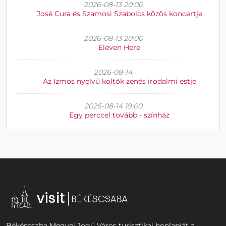
2026-08-13 20:00
José Cura és Szamosi Szabolcs közös koncertje
2026-08-13 20:00
Eleven Here
2026-08-14
Az Izmos nyelvű költők zenés irodalmi estje
2026-08-14 19:00
Egy perccel tovább - színház
Békéscsaba Megyei Jogú Város turisztikai honlapját a