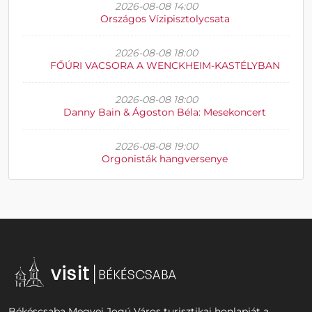
2026-08-08 14:00
Országos Vízipisztolycsata
2026-08-08 18:00
FŐÚRI VACSORA A WENCKHEIM-KASTÉLYBAN
2026-08-08 18:00
Danny Bain & Ágoston Béla: Mesekoncert
2026-08-08 19:00
Orgonisták hangversenye
Békéscsaba Megyei Jogú Város turisztikai honlapját a