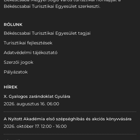
Békéscsabai Turisztikai Egyesület szerkeszti.
RÓLUNK
Békéscsabai Turisztikai Egyesület tagjai
Turisztikai fejlesztések
Adatvédelmi tájékoztató
Szerzői jogok
Pályázatok
HÍREK
X. Gyalogos zarándoklat Gyulára
2026. augusztus 16. 06:00
A Nyitott Akadémia első szépséghibás és akciós könyvvására
2026. október 17. 12:00 - 16:00