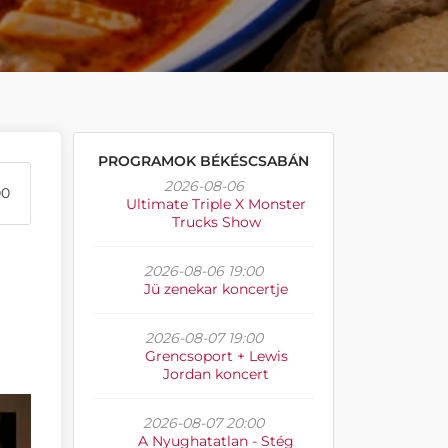
PROGRAMOK BÉKÉSCSABÁN
2026-08-06
00
Ultimate Triple X Monster
Trucks Show
2026-08-06 19:00
Jü zenekar koncertje
2026-08-07 19:00
Grencsoport + Lewis
Jordan koncert
2026-08-07 20:00
A Nyughatatlan - Stég