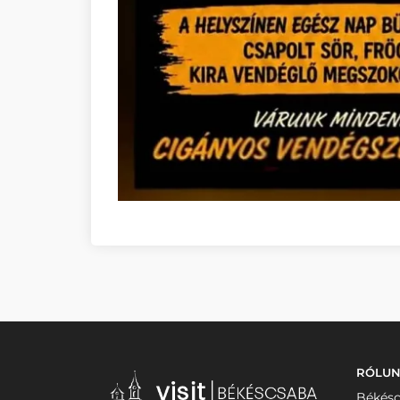
RÓLU
Békésc