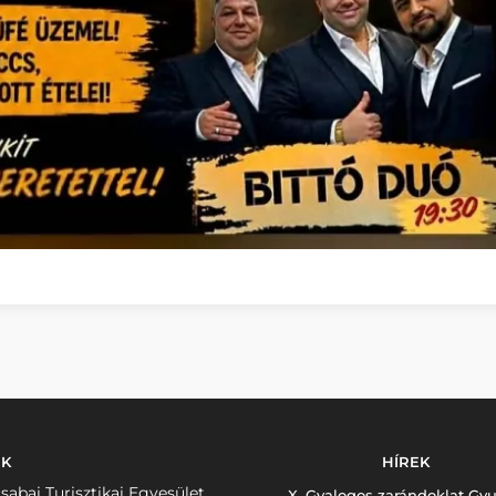
NK
HÍREK
sabai Turisztikai Egyesület
X. Gyalogos zarándoklat Gyu