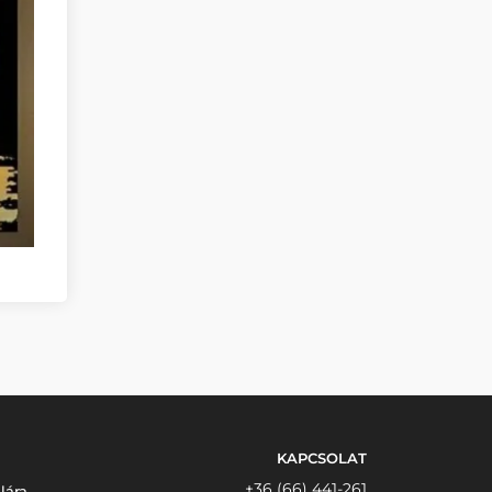
KAPCSOLAT
+36 (66) 441-261
lára