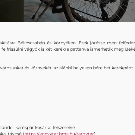
akításra Békéscsabán és környékén. Ezek jórésze még felfedez
 a felfrissülni vágyók is két kerékre pattanva ismerhetik meg Bé
árosunkat és környékét, az alábbi helyeken bérelhet kerékpárt:
drider kerékpár kosárral felszerelve
ka, távcső (
https://konyvtar.bmk.hu/
targytar
)