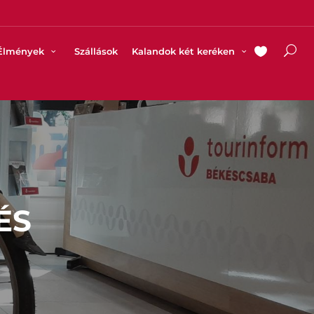
Élmények
Szállások
Kalandok két keréken
ÉS