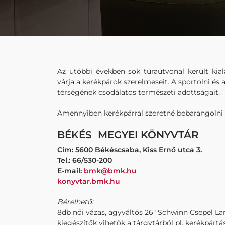
Az utóbbi években sok túraútvonal került kial
várja a kerékpárok szerelmeseit. A sportolni és
térségének csodálatos természeti adottságait.
Amennyiben kerékpárral szeretné bebarangolni v
BÉKÉS MEGYEI KÖNYVTÁR
Cím: 5600 Békéscsaba, Kiss Ernő utca 3.
Tel.: 66/530-200
E-mail:
bmk@bmk.hu
konyvtar.bmk.hu
Bérelhető:
8db női vázas, agyváltós 26" Schwinn Csepel Lan
kiegészítők vihetők a tárgytárból pl. kerékpártás