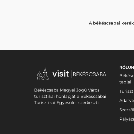
A békéscsabai kerékp
RÓLU
Békésc
tagjai
Békéscsaba Megyei Jogú Város
Turiszt
turisztikai honlapját a Békéscsabai
Adatvé
Turisztikai Egyesület szerkeszti.
Szerző
Pályáz