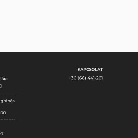
KAPCSOLAT
+36 (66) 441-261
lára
0
éghibás
:00
00