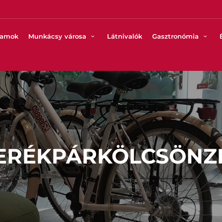
ramok
Munkácsy városa
Látnivalók
Gasztronómia
ERÉKPÁRKÖLCSÖNZ