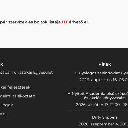
ár szervízek és boltok listája
ITT
érhető el.
NK
HÍREK
sabai Turisztikai Egyesület
X. Gyalogos zarándoklat Gyu
2026. augusztus 16. 06:0
ikai fejlesztések
A Nyitott Akadémia első széps
delmi tájékoztató
és akciós könyvvására
2026. október 17. 12:00 - 16
i jogok
atok
Dirty Slippers
2026. szeptember 4. 20: