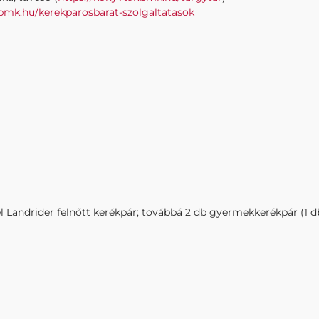
.bmk.hu/
kerekparosbarat-szolgaltatasok
 Landrider felnőtt kerékpár; továbbá 2 db gyermekkerékpár (1 d
r