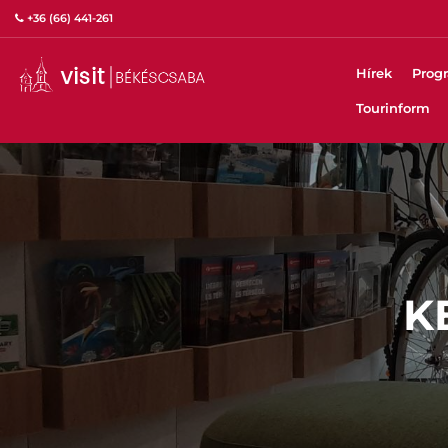
+36 (66) 441-261
Hírek
Prog
Tourinform
K