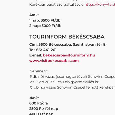
Kerékpár barát szolgáltatások:
https://konyvtar
Árak:
1 nap: 3500 Ft/db
2 nap: 5000 Ft/db
TOURINFORM BÉKÉSCSABA
Cím: 5600 Békéscsaba, Szent István tér 8.
Tel: 66/ 441-261
E-mail:
bekescsaba@tourinform.hu
www.visitbekescsaba.com
Bérelhető:
6
db női vázas (csomagtartóval) Schwinn Csepel
és 2 db 20-as) és 1 db gyermekülés is!
10
db női vázas Schwinn Csepel felnőtt kerékpá
Árak:
600 Ft/óra
2500 Ft/ fél nap
4000 Ft/ nap