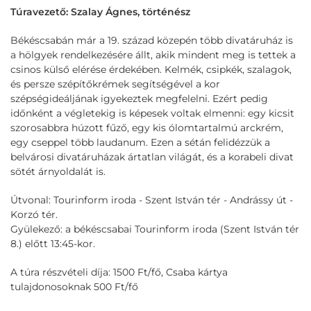
Túravezető: Szalay Ágnes, történész
Békéscsabán már a 19. század közepén több divatáruház is
a hölgyek rendelkezésére állt, akik mindent meg is tettek a
csinos külső elérése érdekében. Kelmék, csipkék, szalagok,
és persze szépítőkrémek segítségével a kor
szépségideáljának igyekeztek megfelelni. Ezért pedig
időnként a végletekig is képesek voltak elmenni: egy kicsit
szorosabbra húzott fűző, egy kis ólomtartalmú arckrém,
egy cseppel több laudanum. Ezen a sétán felidézzük a
belvárosi divatáruházak ártatlan világát, és a korabeli divat
sötét árnyoldalát is.
Útvonal: Tourinform iroda - Szent István tér - Andrássy út -
Korzó tér.
Gyülekező: a békéscsabai Tourinform iroda (Szent István tér
8.) előtt 13:45-kor.
A túra részvételi díja: 1500 Ft/fő, Csaba kártya
tulajdonosoknak 500 Ft/fő