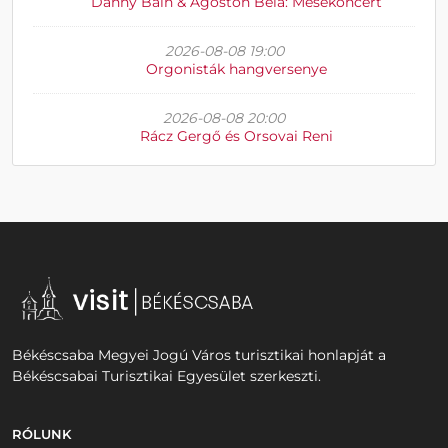
Danny Bain & Ágoston Béla: Mesekoncert
2026-08-08 19:00
Orgonisták hangversenye
2026-08-08 20:00
Rácz Gergő és Orsovai Reni
Békéscsaba Megyei Jogú Város turisztikai honlapját a
Békéscsabai Turisztikai Egyesület szerkeszti.
RÓLUNK