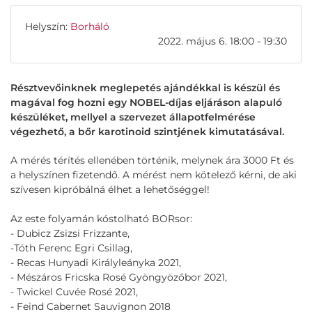
Helyszín:
Borháló
2022. május 6. 18:00 - 19:30
Résztvevőinknek meglepetés ajándékkal is készül és
magával fog hozni egy NOBEL-díjas eljáráson alapuló
készüléket, mellyel a szervezet állapotfelmérése
végezhető, a bőr karotinoid szintjének kimutatásával.
A mérés térítés ellenében történik, melynek ára 3000 Ft és
a helyszínen fizetendő. A mérést nem kötelező kérni, de aki
szívesen kipróbálná élhet a lehetőséggel!
Az este folyamán kóstolható BORsor:
- Dubicz Zsizsi Frizzante,
-Tóth Ferenc Egri Csillag,
- Recas Hunyadi Királyleányka 2021,
- Mészáros Fricska Rosé Gyöngyözőbor 2021,
- Twickel Cuvée Rosé 2021,
- Feind Cabernet Sauvignon 2018