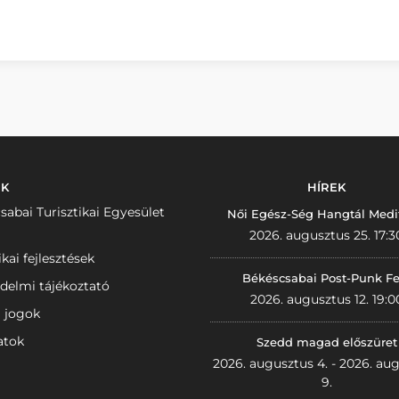
NK
HÍREK
sabai Turisztikai Egyesület
Női Egész-Ség Hangtál Medi
2026. augusztus 25. 17:3
ikai fejlesztések
Békéscsabai Post-Punk Fe
delmi tájékoztató
2026. augusztus 12. 19:0
i jogok
atok
Szedd magad előszüret
2026. augusztus 4. - 2026. au
9.