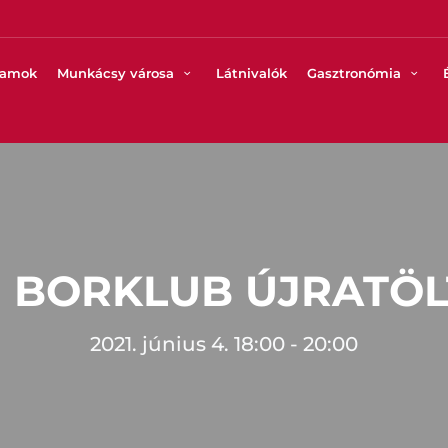
ramok
Munkácsy városa
Látnivalók
Gasztronómia
I BORKLUB ÚJRATÖL
2021. június 4. 18:00 - 20:00