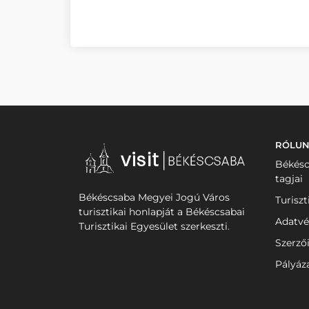
RÓLU
Békésc
tagjai
Békéscsaba Megyei Jogú Város
Turiszt
turisztikai honlapját a Békéscsabai
Adatvé
Turisztikai Egyesület szerkeszti.
Szerző
Pályáz