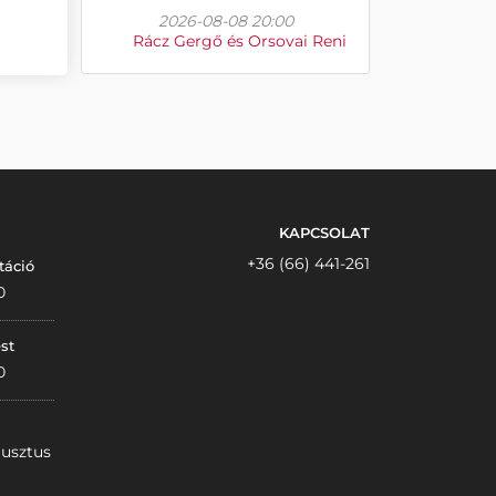
2026-08-08 20:00
Rácz Gergő és Orsovai Reni
KAPCSOLAT
+36 (66) 441-261
táció
0
st
0
gusztus