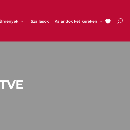
Élmények
Szállások
Kalandok két keréken
TVE