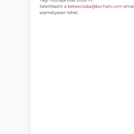
Tagi hozzájárulás 2000 Ft.
Jelentkezni a
bekescsaba@borhalo.com
email
személyesen lehet.