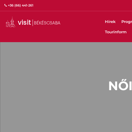
+36 (66) 441-261
Hírek
Prog
Tourinform
NŐ