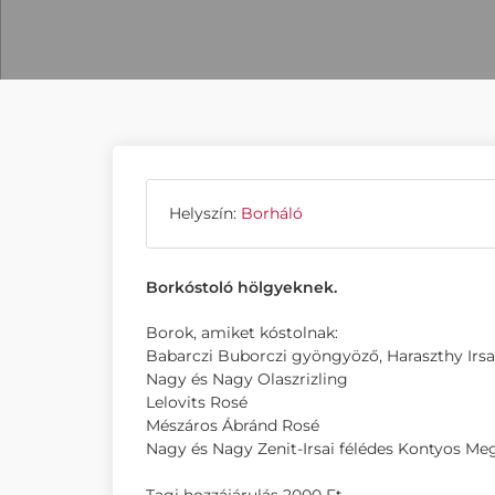
Helyszín:
Borháló
Borkóstoló hölgyeknek.
Borok, amiket kóstolnak:
Babarczi Buborczi gyöngyöző, Haraszthy Irsai
Nagy és Nagy Olaszrizling
Lelovits Rosé
Mészáros Ábránd Rosé
Nagy és Nagy Zenit-Irsai félédes Kontyos M